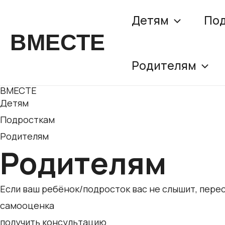
Перейти
Детям
По
к
ВМЕСТЕ
содержимому
Родителям
ВМЕСТЕ
Детям
Подросткам
Родителям
Родителям
Если ваш ребёнок/подросток вас не слышит, перест
самооценка
получить консультацию