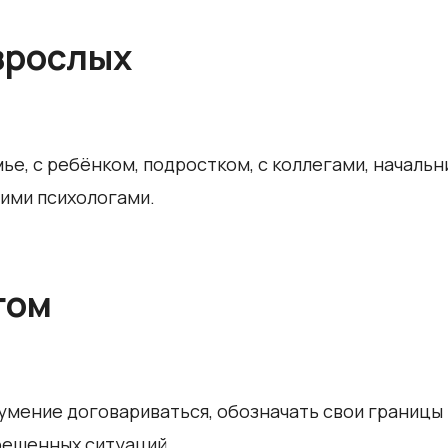
зрослых
мье, с ребёнком, подростком, с коллегами, начал
ими психологами.
гом
умение договариваться, обозначать свои границы 
решенных ситуаций.