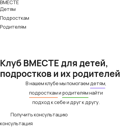
ВМЕСТЕ
Перейти
Детям
к
Подросткам
содержимому
Родителям
Клуб ВМЕСТЕ
для детей,
подростков и их родителей
В нашем клубе мы
помогаем
детям
,
подросткам
и
родителям
найти
подход к себе и друг к другу.
Получить консультацию
консультация